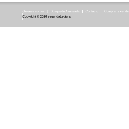
Quiénes somos
|
Búsqueda Avanzada
|
Contacto
|
Comprar y vende
Copyright © 2026
segundaLectura