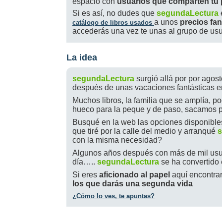
espacio con
usuarios que comparten tu
Si es así, no dudes que
segundaLectura
a unos
precios fa
catálogo de libros usados
accederás una vez te unas al grupo de usu
La idea
segundaLectura
surgió allá por por agos
después de unas vacaciones fantásticas en
Muchos libros, la familia que se amplía, 
hueco para la peque y de paso, sacamos p
Busqué en la web las opciones disponibles
que tiré por la calle del medio y arranqué
s
con la misma necesidad?
Algunos años después con más de mil usuar
día…..
segundaLectura
se ha convertido 
Si eres
aficionado al papel
aquí encontrará
los que darás una segunda vida
¿Cómo lo ves, te apuntas?